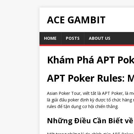
ACE GAMBIT
HOME
POSTS
ABOUT US
Khám Phá APT Poke
APT Poker Rules: 
Asian Poker Tour, viết tắt là APT Poker, là 
là giải đấu poker định kỳ được tổ chức hàng 
rules để tận dụng cơ hội chiến thắng.
Những Điều Cần Biết về