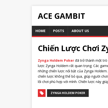
ACE GAMBIT
HOME
POSTS
ABOUT US
Chiến Lược Chơi Z
Zynga Holdem Poker
đã trở thành một trò 
lược Zynga Holdem rất quan trọng. Các game
những chiến lược nổi bật của Zynga Holdem. 
chiến lược không thể bỏ qua, giúp người ch
lối chơi phù hợp với mình. Chiến lược này gi
ZYNGA HOLDEM POKER