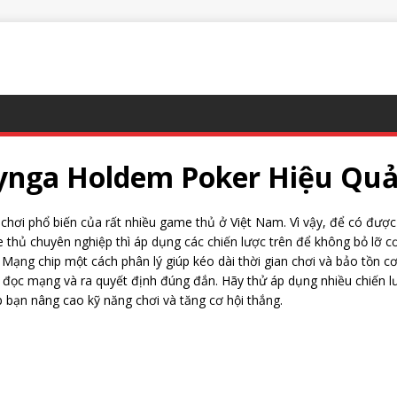
ynga Holdem Poker Hiệu Quả
chơi phổ biến của rất nhiều game thủ ở Việt Nam. Vì vậy, để có được t
 thủ chuyên nghiệp thì áp dụng các chiến lược trên để không bỏ lỡ c
Mạng chip một cách phân lý giúp kéo dài thời gian chơi và bảo tồn cơ
ơi đọc mạng và ra quyết định đúng đắn. Hãy thử áp dụng nhiều chiến 
úp bạn nâng cao kỹ năng chơi và tăng cơ hội thắng.